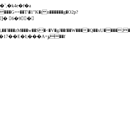
=��T\�1"K�( n������g�O2p
?
�,��˥���zM���w��S�<�V�gJ��f��W����Q��xU����;