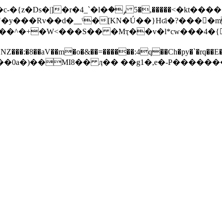
��Rv��d�__ˤ�[KN�Ú��}Hʛi�?����m���G=
NZ���:�8��aV��m�o�&��=������:4q��Ch�py�`�rq��E