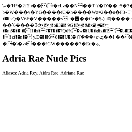
\ޠ�'H*�2{ƻh��t \�cԷz��N��T{(�D'��.r5�3�c-�{z�Ds�|]�r�4_`�l�ݛ� �����,�5<�kt�����`,�k4e�f�a
b�W���v�YG����fC�h����W#=2��u�F3~T"�y�
���טQ�V6F�V�����s=�޼��Cz�$-)ut0|���� ��^�+�W<���S�� �Mҭ��v�l*cw���4�{]ٔ� 6�9 �
��`6����c��o�3�l�'9G�J�&�x���
��m5���`�IH�x�7�T���7Qd%�w��U��g�z�fB'�b�E�
�}zf��n�� y.D���K8���U�3�੫`[���>z~ܮ��I ����0a�)��MI8�� ӆ�� ��g1�,e�-P�������17 ��E�I;���A=ؤ��f
��\�v4���!GW�����7�Ec�-g
Adria Rae Nude Pics
Aliases: Adria Rey, Aidra Rae, Adriana Rae