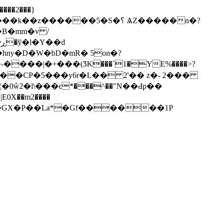
d
hny�D�W�bD�mR� 5on�?
���|�+���(ӠK���`1�YE%����>?
��x��CP�5���y6r�L�� 2'�� z�- 2���
0ŵ2�l\���ϵ*���^��"N��Ԁp��
0X��m2����
��GX�P��La*�Gf������1P