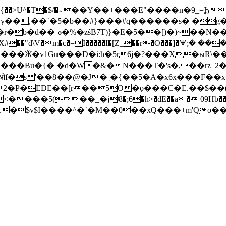
���n�9_=Ϧ����2���}
�c�=I�����I�[Z_��r�O���]�ᗖ;� ���ڕ�ў�l�Y��
��Ӝ�v1Gu���D�i:h�5r6j�?���X�ыR\��
��Bu�{� �d�W�&�N���T�'s�,��rz_2�-�
�Kओf�s '��8��@�J�˳�{��5�A�x6x���F
2�P�EDE��[r��5O�ϙ���C�E.��$��(�
��5(��_�jʲ8�;6�h>�dE��a� 09Hb��|E
��.�$v$I����^�`�M��0��xQ���+m'Qo