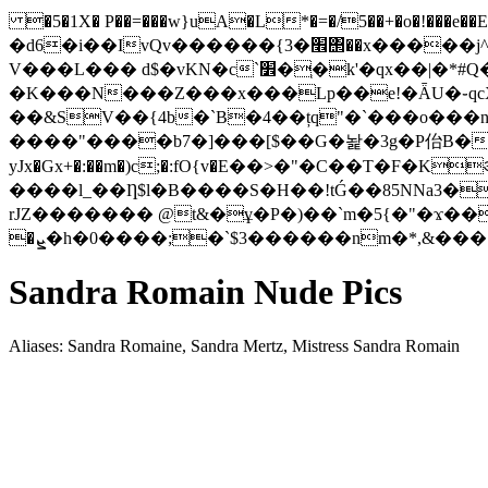
�5�1X� P��=���w}uA�L*�=�/5��+�o�!���e��E{��>U^�T�$/�؞��Y��+���E"�
�d6�i��IvQv������{3�׮΢��x�����j^y��,��`�5�b��#}���#q������s� �g���k��z������5�S�؟ ѦZ�����n�?
V���L��� d$�vKN�c`׾�ְ�k'�qx��|�*#Q�r�b�d�� ܘ�%�zśΒ7T)}�E�5��[)�)~��N��B�mm�v /
�K���N���Z���x���Lp��e!�ǞU�֊qcX#��"d\V�m
��&SV��{4b�`B�4��țq"�`���o���n�
����"����b7�]���[$��G�놡�3g�P佁B��
yJx�Gx+�:��m�)c;�:fO{v�Ε��>�"�C��T�F
����l_��Ƞ$l�B����S�H��!tǴ��85NNa3�
rJZ������� @t&�ұ�P�)��`m�5{�"�ϫ��<��
�ܨ�h�0����;�`$3������nm�*,&�
Sandra Romain Nude Pics
Aliases: Sandra Romaine, Sandra Mertz, Mistress Sandra Romain